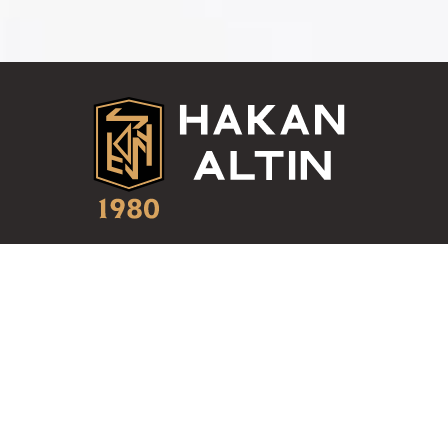
Hakkımızda
Uyum
KVKK
İletişim Formu Aydınlatma Metni
Ziyaretçi ve Kapalı Devre Kamera Sistemi Aydınlatma Metni
Müşteri Aydınlatma Metni