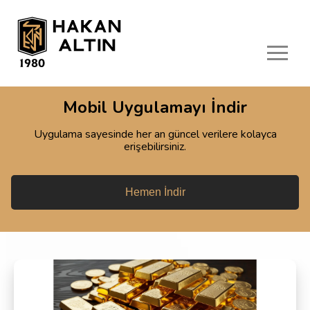
Mobil Uygulamayı İndir
Canlı Piyasalar
Uygulama sayesinde her an güncel verilere kolayca
erişebilirsiniz.
Sarrafiye & Gram Altın
Hemen İndir
Milyem