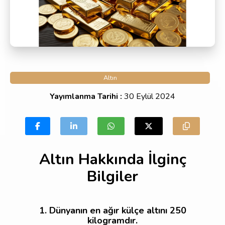
Döviz & Parite
444 75 11
Altın
Telefonla Ara
Yayımlanma Tarihi :
30 Eylül 2024
İletişim
Altın Hakkında İlginç
Giriş Yap
Bilgiler
1. Dünyanın en ağır külçe altını 250
kilogramdır.